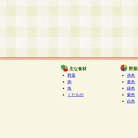
主な食材
野菜
野菜
赤色
肉
黄色
魚
緑色
くだもの
紫色
白色