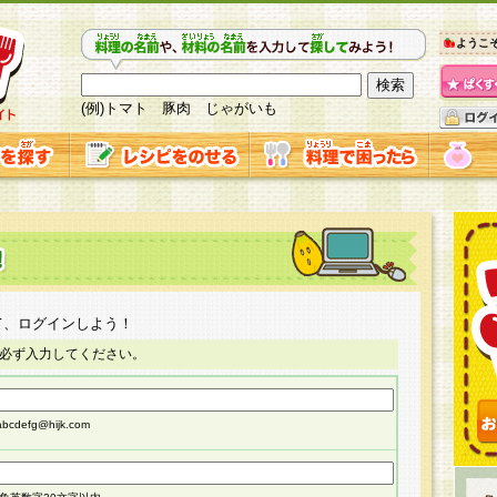
ようこ
(例)トマト 豚肉 じゃがいも
て、ログインしよう！
必ず入力してください。
cdefg@hijk.com