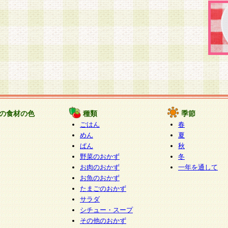
の食材の色
種類
季節
ごはん
春
めん
夏
ぱん
秋
野菜のおかず
冬
お肉のおかず
一年を通して
お魚のおかず
たまごのおかず
サラダ
シチュー・スープ
その他のおかず