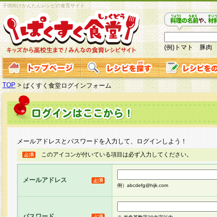
子供向けかんたんレシピの食育サイト
(例)トマト 豚肉
TOP
>
ぱくすく食堂ログインフォーム
メールアドレスとパスワードを入力して、ログインしよう！
このアイコンが付いている項目は必ず入力してください。
メールアドレス
例）abcdefg@hijk.com
パスワード