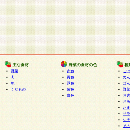
主な食材
野菜の食材の色
種
野菜
赤色
ご
肉
黄色
め
魚
緑色
ぱ
くだもの
紫色
野
白色
お
お
た
サ
シ
そ