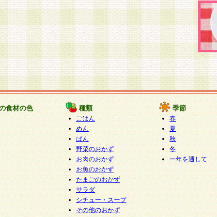
の食材の色
種類
季節
ごはん
春
めん
夏
ぱん
秋
野菜のおかず
冬
お肉のおかず
一年を通して
お魚のおかず
たまごのおかず
サラダ
シチュー・スープ
その他のおかず