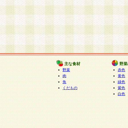
主な食材
野菜
野菜
赤色
肉
黄色
魚
緑色
くだもの
紫色
白色