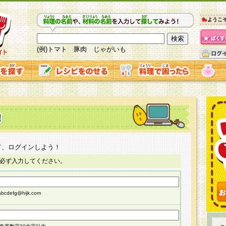
ようこ
(例)トマト 豚肉 じゃがいも
て、ログインしよう！
必ず入力してください。
cdefg@hijk.com