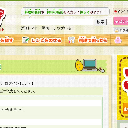
ようこ
(例)トマト 豚肉 じゃがいも
て、ログインしよう！
必ず入力してください。
cdefg@hijk.com