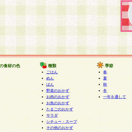
の食材の色
種類
季節
ごはん
春
めん
夏
ぱん
秋
野菜のおかず
冬
お肉のおかず
一年を通して
お魚のおかず
たまごのおかず
サラダ
シチュー・スープ
その他のおかず