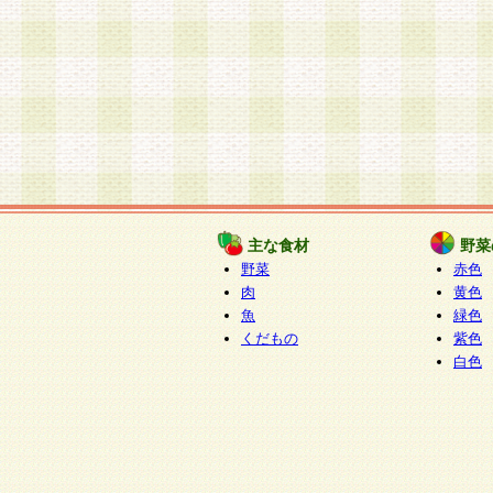
主な食材
野菜
野菜
赤色
肉
黄色
魚
緑色
くだもの
紫色
白色