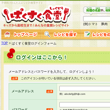
子供向けかんたんレシピの食育サイト
(例)トマト 豚肉
TOP
>
ぱくすく食堂ログインフォーム
メールアドレスとパスワードを入力して、ログインしよう！
このアイコンが付いている項目は必ず入力してください。
メールアドレス
例）abcdefg@hijk.com
パスワード