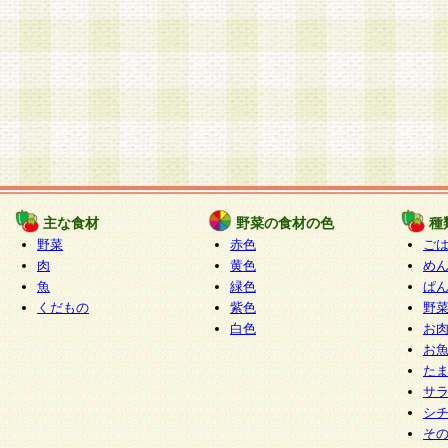
主な食材
野菜の食材の色
種
野菜
赤色
ご
肉
黄色
め
魚
緑色
ぱ
くだもの
紫色
野
白色
お
お
た
サ
シ
そ