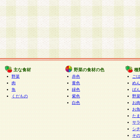
主な食材
野菜の食材の色
種
野菜
赤色
ご
肉
黄色
め
魚
緑色
ぱ
くだもの
紫色
野
白色
お
お
た
サ
シ
そ