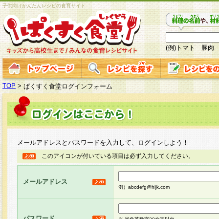
子供向けかんたんレシピの食育サイト
(例)トマト 豚肉
TOP
>
ぱくすく食堂ログインフォーム
メールアドレスとパスワードを入力して、ログインしよう！
このアイコンが付いている項目は必ず入力してください。
メールアドレス
例）abcdefg@hijk.com
パスワード