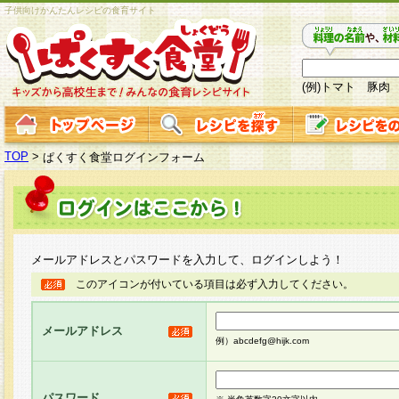
子供向けかんたんレシピの食育サイト
(例)トマト 豚肉
TOP
>
ぱくすく食堂ログインフォーム
メールアドレスとパスワードを入力して、ログインしよう！
このアイコンが付いている項目は必ず入力してください。
メールアドレス
例）abcdefg@hijk.com
パスワード