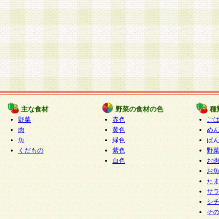
主な食材
野菜の食材の色
種
野菜
赤色
ご
肉
黄色
め
魚
緑色
ぱ
くだもの
紫色
野
白色
お
お
た
サ
シ
そ