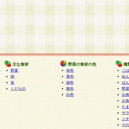
主な食材
野菜の食材の色
種
野菜
赤色
ご
肉
黄色
め
魚
緑色
ぱ
くだもの
紫色
野
白色
お
お
た
サ
シ
そ