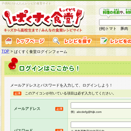
子供向けかんたんレシピの食育サイト
(例)トマト 豚肉
TOP
>
ぱくすく食堂ログインフォーム
メールアドレスとパスワードを入力して、ログインしよう！
このアイコンが付いている項目は必ず入力してください。
メールアドレス
例）abcdefg@hijk.com
パスワード