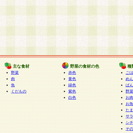
主な食材
野菜の食材の色
種
野菜
赤色
ご
肉
黄色
め
魚
緑色
ぱ
くだもの
紫色
野
白色
お
お
た
サ
シ
そ