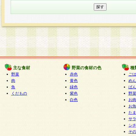
主な食材
野菜の食材の色
種
野菜
赤色
ご
肉
黄色
め
魚
緑色
ぱ
くだもの
紫色
野
白色
お
お
た
サ
シ
そ