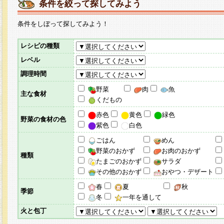
条件を絞って探してみよう
条件をしぼって探してみよう！
レシピの種類
レベル
調理時間
野菜
肉
魚
主な食材
くだもの
赤色
黄色
緑色
野菜の食材の色
紫色
白色
ごはん
めん
野菜のおかず
お肉のおかず
種類
たまごのおかず
サラダ
その他のおかず
おやつ・デザート
春
夏
秋
季節
冬
一年を通して
火と包丁