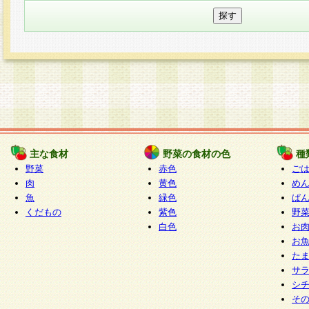
主な食材
野菜の食材の色
種
野菜
赤色
ご
肉
黄色
め
魚
緑色
ぱ
くだもの
紫色
野
白色
お
お
た
サ
シ
そ