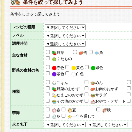
条件を絞って探してみよう
条件をしぼって探してみよう！
レシピの種類
レベル
調理時間
野菜
肉
魚
主な食材
くだもの
赤色
黄色
緑色
野菜の食材の色
紫色
白色
ごはん
めん
野菜のおかず
お肉のおかず
種類
たまごのおかず
サラダ
その他のおかず
おやつ・デザート
春
夏
秋
季節
冬
一年を通して
火と包丁