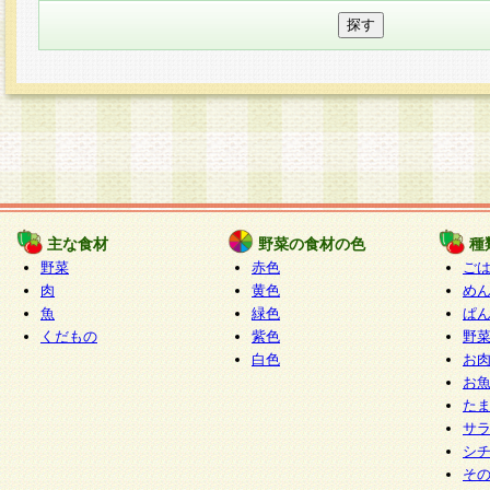
主な食材
野菜の食材の色
種
野菜
赤色
ご
肉
黄色
め
魚
緑色
ぱ
くだもの
紫色
野
白色
お
お
た
サ
シ
そ