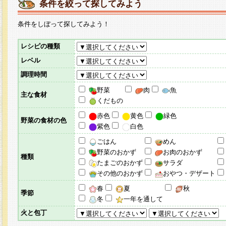
条件を絞って探してみよう
条件をしぼって探してみよう！
レシピの種類
レベル
調理時間
野菜
肉
魚
主な食材
くだもの
赤色
黄色
緑色
野菜の食材の色
紫色
白色
ごはん
めん
野菜のおかず
お肉のおかず
種類
たまごのおかず
サラダ
その他のおかず
おやつ・デザート
春
夏
秋
季節
冬
一年を通して
火と包丁