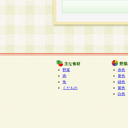
主な食材
野菜
野菜
赤色
肉
黄色
魚
緑色
くだもの
紫色
白色