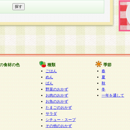
の食材の色
種類
季節
ごはん
春
めん
夏
ぱん
秋
野菜のおかず
冬
お肉のおかず
一年を通して
お魚のおかず
たまごのおかず
サラダ
シチュー・スープ
その他のおかず