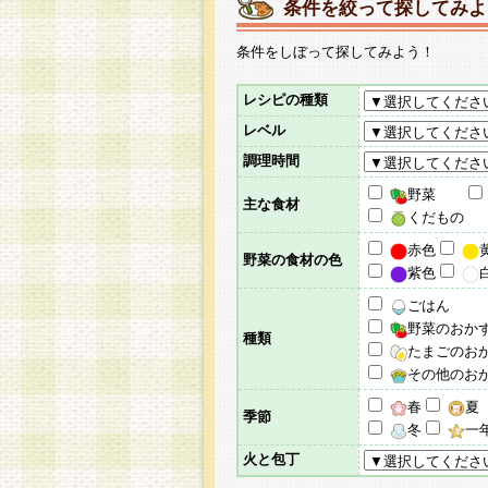
条件を絞って探してみよ
条件をしぼって探してみよう！
レシピの種類
レベル
調理時間
野菜
主な食材
くだもの
赤色
野菜の食材の色
紫色
ごはん
野菜のおか
種類
たまごのお
その他のお
春
夏
季節
冬
一
火と包丁