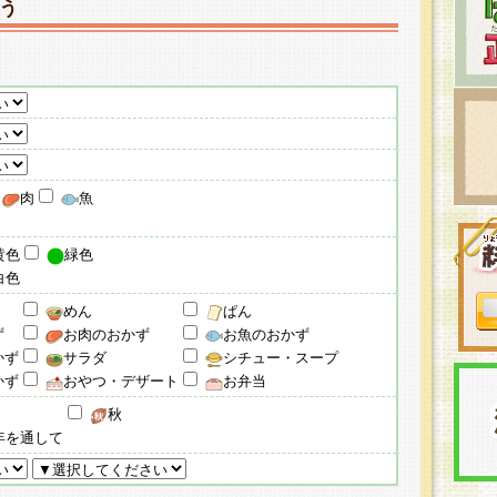
う
肉
魚
黄色
緑色
白色
めん
ぱん
ず
お肉のおかず
お魚のおかず
かず
サラダ
シチュー・スープ
かず
おやつ・デザート
お弁当
秋
年を通して