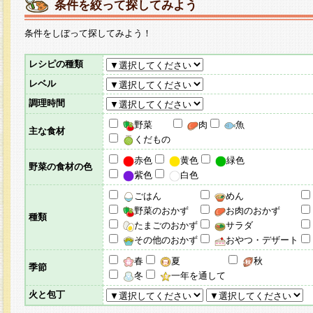
条件を絞って探してみよう
条件をしぼって探してみよう！
レシピの種類
レベル
調理時間
野菜
肉
魚
主な食材
くだもの
赤色
黄色
緑色
野菜の食材の色
紫色
白色
ごはん
めん
野菜のおかず
お肉のおかず
種類
たまごのおかず
サラダ
その他のおかず
おやつ・デザート
春
夏
秋
季節
冬
一年を通して
火と包丁