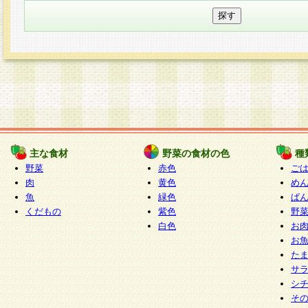
主な食材
野菜の食材の色
種
野菜
赤色
ご
肉
黄色
め
魚
緑色
ぱ
くだもの
紫色
野
白色
お
お
た
サ
シ
そ