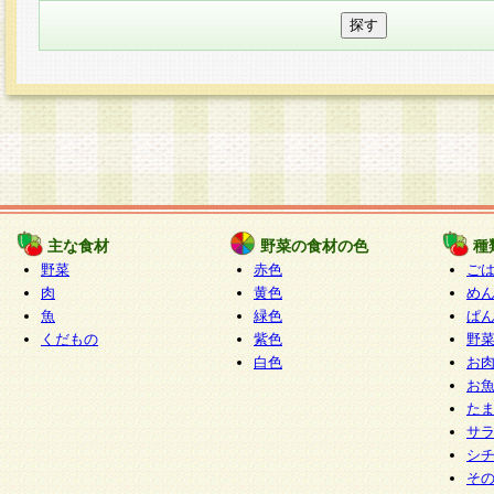
主な食材
野菜の食材の色
種
野菜
赤色
ご
肉
黄色
め
魚
緑色
ぱ
くだもの
紫色
野
白色
お
お
た
サ
シ
そ