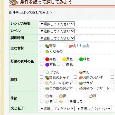
条件を絞って探してみよう
条件をしぼって探してみよう！
レシピの種類
レベル
調理時間
野菜
肉
魚
主な食材
くだもの
赤色
黄色
緑色
野菜の食材の色
紫色
白色
ごはん
めん
野菜のおかず
お肉のおかず
種類
たまごのおかず
サラダ
その他のおかず
おやつ・デザート
春
夏
秋
季節
冬
一年を通して
火と包丁