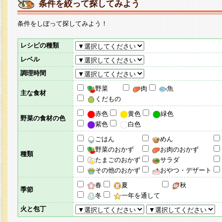
条件を絞って探してみよう
条件をしぼって探してみよう！
レシピの種類
レベル
調理時間
野菜
肉
魚
主な食材
くだもの
赤色
黄色
緑色
野菜の食材の色
紫色
白色
ごはん
めん
野菜のおかず
お肉のおかず
種類
たまごのおかず
サラダ
その他のおかず
おやつ・デザート
春
夏
秋
季節
冬
一年を通して
火と包丁