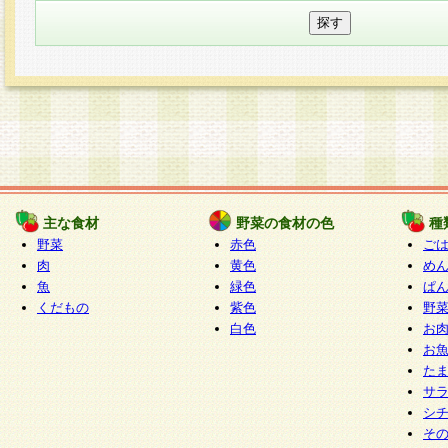
主な食材
野菜の食材の色
種
野菜
赤色
ご
肉
黄色
め
魚
緑色
ぱ
くだもの
紫色
野
白色
お
お
た
サ
シ
そ