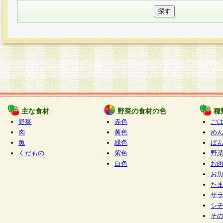
主な食材
野菜の食材の色
種
野菜
赤色
ご
肉
黄色
め
魚
緑色
ぱ
くだもの
紫色
野
白色
お
お
た
サ
シ
そ