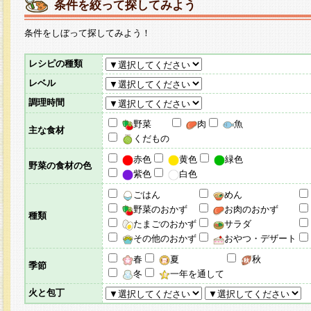
条件を絞って探してみよう
条件をしぼって探してみよう！
レシピの種類
レベル
調理時間
野菜
肉
魚
主な食材
くだもの
赤色
黄色
緑色
野菜の食材の色
紫色
白色
ごはん
めん
野菜のおかず
お肉のおかず
種類
たまごのおかず
サラダ
その他のおかず
おやつ・デザート
春
夏
秋
季節
冬
一年を通して
火と包丁