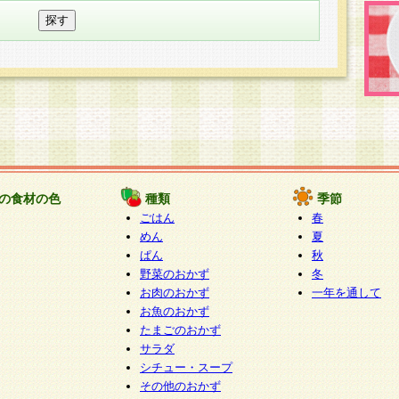
の食材の色
種類
季節
ごはん
春
めん
夏
ぱん
秋
野菜のおかず
冬
お肉のおかず
一年を通して
お魚のおかず
たまごのおかず
サラダ
シチュー・スープ
その他のおかず