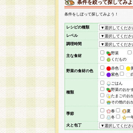
条件を絞って探してみよ
条件をしぼって探してみよう！
レシピの種類
レベル
調理時間
野菜
主な食材
くだもの
赤色
野菜の食材の色
紫色
ごはん
野菜のおか
種類
たまごのお
その他のお
春
夏
季節
冬
一
火と包丁