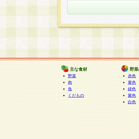
主な食材
野菜
野菜
赤色
肉
黄色
魚
緑色
くだもの
紫色
白色