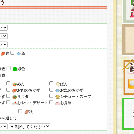
う
肉
魚
黄色
緑色
白色
めん
ぱん
ず
お肉のおかず
お魚のおかず
かず
サラダ
シチュー・スープ
かず
おやつ・デザート
お弁当
秋
年を通して