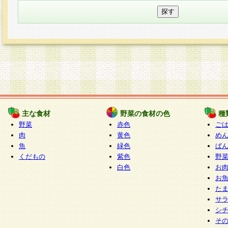
主な食材
野菜の食材の色
種
野菜
赤色
ご
肉
黄色
め
魚
緑色
ぱ
くだもの
紫色
野
白色
お
お
た
サ
シ
そ