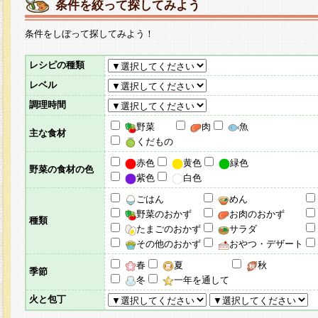
条件を絞って探してみよう
条件をしぼって探してみよう！
レシピの種類
レベル
調理時間
野菜
肉
魚
主な食材
くだもの
赤色
黄色
緑色
野菜の食材の色
紫色
白色
ごはん
めん
野菜のおかず
お肉のおかず
種類
たまごのおかず
サラダ
その他のおかず
おやつ・デザート
春
夏
秋
季節
冬
一年を通して
火と包丁