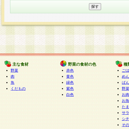
主な食材
野菜の食材の色
種
野菜
赤色
ご
肉
黄色
め
魚
緑色
ぱ
くだもの
紫色
野
白色
お
お
た
サ
シ
そ