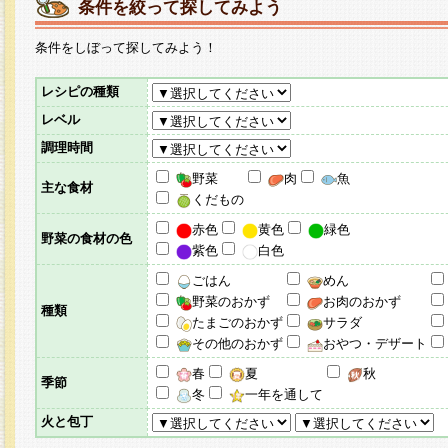
条件を絞って探してみよう
条件をしぼって探してみよう！
レシピの種類
レベル
調理時間
野菜
肉
魚
主な食材
くだもの
赤色
黄色
緑色
野菜の食材の色
紫色
白色
ごはん
めん
野菜のおかず
お肉のおかず
種類
たまごのおかず
サラダ
その他のおかず
おやつ・デザート
春
夏
秋
季節
冬
一年を通して
火と包丁