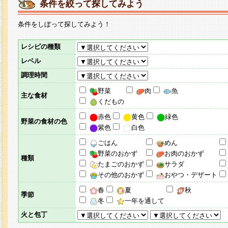
条件を絞って探してみよう
条件をしぼって探してみよう！
レシピの種類
レベル
調理時間
野菜
肉
魚
主な食材
くだもの
赤色
黄色
緑色
野菜の食材の色
紫色
白色
ごはん
めん
野菜のおかず
お肉のおかず
種類
たまごのおかず
サラダ
その他のおかず
おやつ・デザート
春
夏
秋
季節
冬
一年を通して
火と包丁