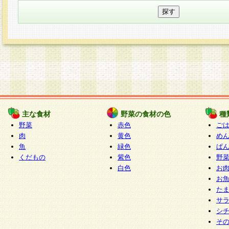
主な食材
野菜の食材の色
種
野菜
赤色
ご
肉
黄色
め
魚
緑色
ぱ
くだもの
紫色
野
白色
お
お
た
サ
シ
そ