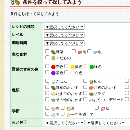
条件を絞って探してみよう
条件をしぼって探してみよう！
レシピの種類
レベル
調理時間
野菜
肉
魚
主な食材
くだもの
赤色
黄色
緑色
野菜の食材の色
紫色
白色
ごはん
めん
野菜のおかず
お肉のおかず
種類
たまごのおかず
サラダ
その他のおかず
おやつ・デザート
春
夏
秋
季節
冬
一年を通して
火と包丁