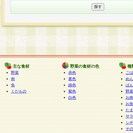
主な食材
野菜の食材の色
種
野菜
赤色
ご
肉
黄色
め
魚
緑色
ぱ
くだもの
紫色
野
白色
お
お
た
サ
シ
そ