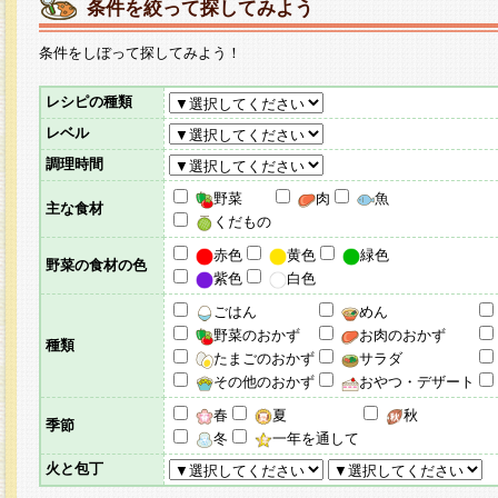
条件を絞って探してみよう
条件をしぼって探してみよう！
レシピの種類
レベル
調理時間
野菜
肉
魚
主な食材
くだもの
赤色
黄色
緑色
野菜の食材の色
紫色
白色
ごはん
めん
野菜のおかず
お肉のおかず
種類
たまごのおかず
サラダ
その他のおかず
おやつ・デザート
春
夏
秋
季節
冬
一年を通して
火と包丁