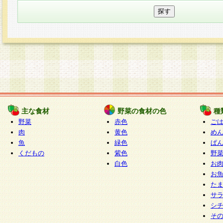
主な食材
野菜の食材の色
種
野菜
赤色
ご
肉
黄色
め
魚
緑色
ぱ
くだもの
紫色
野
白色
お
お
た
サ
シ
そ