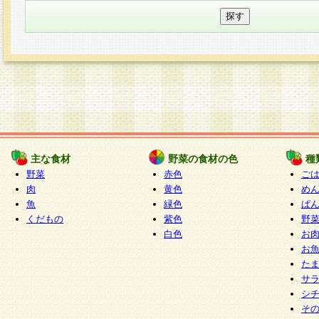
主な食材
野菜の食材の色
種
野菜
赤色
ご
肉
黄色
め
魚
緑色
ぱ
くだもの
紫色
野
白色
お
お
た
サ
シ
そ