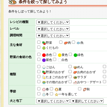
条件を絞って探してみよう
条件をしぼって探してみよう！
レシピの種類
レベル
調理時間
野菜
肉
魚
主な食材
くだもの
赤色
黄色
緑色
野菜の食材の色
紫色
白色
ごはん
めん
野菜のおかず
お肉のおかず
種類
たまごのおかず
サラダ
その他のおかず
おやつ・デザート
春
夏
秋
季節
冬
一年を通して
火と包丁