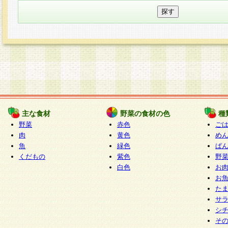
主な食材
野菜の食材の色
種
野菜
赤色
ご
肉
黄色
め
魚
緑色
ぱ
くだもの
紫色
野
白色
お
お
た
サ
シ
そ