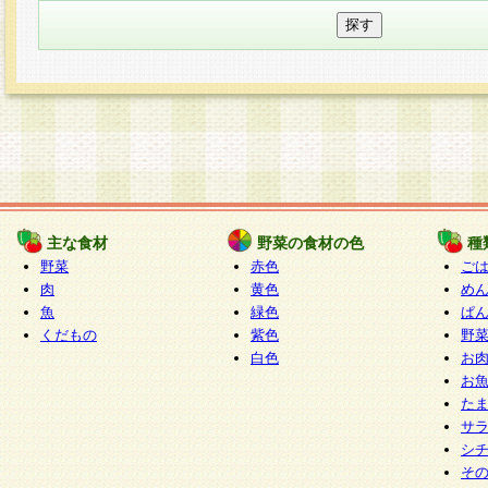
主な食材
野菜の食材の色
種
野菜
赤色
ご
肉
黄色
め
魚
緑色
ぱ
くだもの
紫色
野
白色
お
お
た
サ
シ
そ