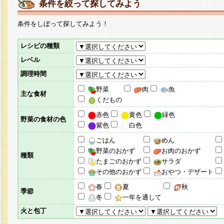
条件を絞って探してみよう
条件をしぼって探してみよう！
レシピの種類
レベル
調理時間
野菜
肉
魚
主な食材
くだもの
赤色
黄色
緑色
野菜の食材の色
紫色
白色
ごはん
めん
野菜のおかず
お肉のおかず
種類
たまごのおかず
サラダ
その他のおかず
おやつ・デザート
春
夏
秋
季節
冬
一年を通して
火と包丁