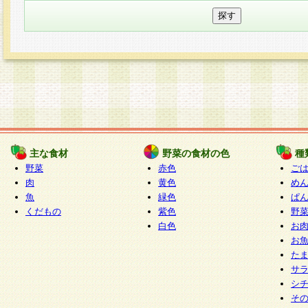
主な食材
野菜の食材の色
種
野菜
赤色
ご
肉
黄色
め
魚
緑色
ぱ
くだもの
紫色
野
白色
お
お
た
サ
シ
そ