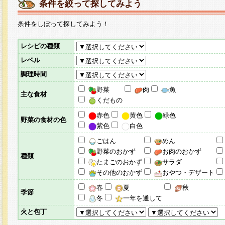
条件を絞って探してみよう
条件をしぼって探してみよう！
レシピの種類
レベル
調理時間
野菜
肉
魚
主な食材
くだもの
赤色
黄色
緑色
野菜の食材の色
紫色
白色
ごはん
めん
野菜のおかず
お肉のおかず
種類
たまごのおかず
サラダ
その他のおかず
おやつ・デザート
春
夏
秋
季節
冬
一年を通して
火と包丁