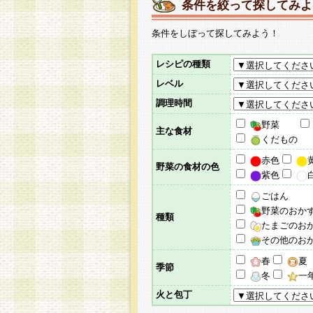
条件を絞って探してみよ
条件をしぼって探してみよう！
レシピの種類
レベル
調理時間
野菜
主な食材
くだもの
赤色
野菜の食材の色
紫色
ごはん
野菜のおか
種類
たまごのお
その他のお
春
夏
季節
冬
一
火と包丁