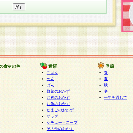
の食材の色
種類
季節
ごはん
春
めん
夏
ぱん
秋
野菜のおかず
冬
お肉のおかず
一年を通して
お魚のおかず
たまごのおかず
サラダ
シチュー・スープ
その他のおかず