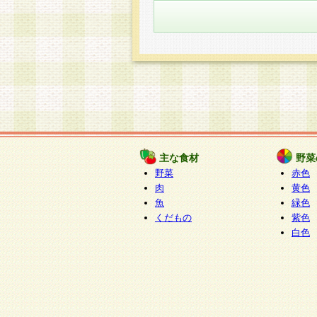
主な食材
野菜
野菜
赤色
肉
黄色
魚
緑色
くだもの
紫色
白色