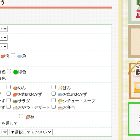
う
肉
魚
黄色
緑色
白色
めん
ぱん
ず
お肉のおかず
お魚のおかず
かず
サラダ
シチュー・スープ
かず
おやつ・デザート
お弁当
秋
年を通して