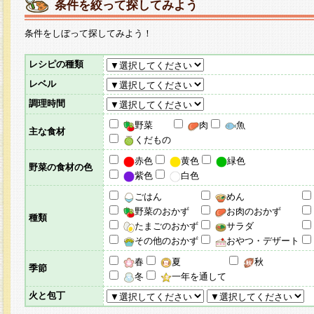
条件を絞って探してみよう
条件をしぼって探してみよう！
レシピの種類
レベル
調理時間
野菜
肉
魚
主な食材
くだもの
赤色
黄色
緑色
野菜の食材の色
紫色
白色
ごはん
めん
野菜のおかず
お肉のおかず
種類
たまごのおかず
サラダ
その他のおかず
おやつ・デザート
春
夏
秋
季節
冬
一年を通して
火と包丁