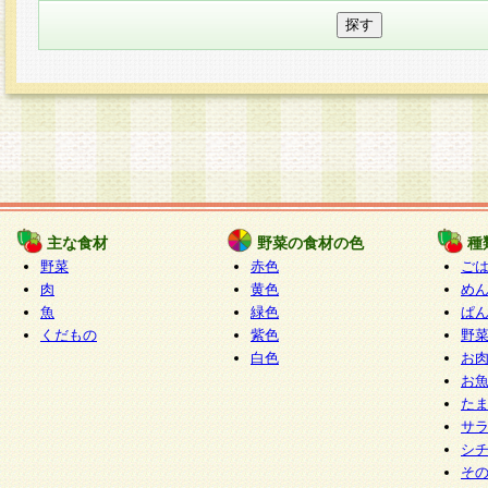
主な食材
野菜の食材の色
種
野菜
赤色
ご
肉
黄色
め
魚
緑色
ぱ
くだもの
紫色
野
白色
お
お
た
サ
シ
そ