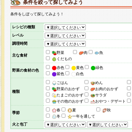
条件を絞って探してみよう
条件をしぼって探してみよう！
レシピの種類
レベル
調理時間
野菜
肉
魚
主な食材
くだもの
赤色
黄色
緑色
野菜の食材の色
紫色
白色
ごはん
めん
野菜のおかず
お肉のおかず
種類
たまごのおかず
サラダ
その他のおかず
おやつ・デザート
春
夏
秋
季節
冬
一年を通して
火と包丁