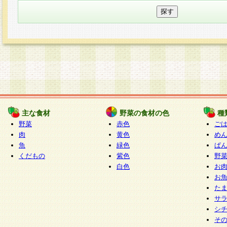
主な食材
野菜の食材の色
種
野菜
赤色
ご
肉
黄色
め
魚
緑色
ぱ
くだもの
紫色
野
白色
お
お
た
サ
シ
そ