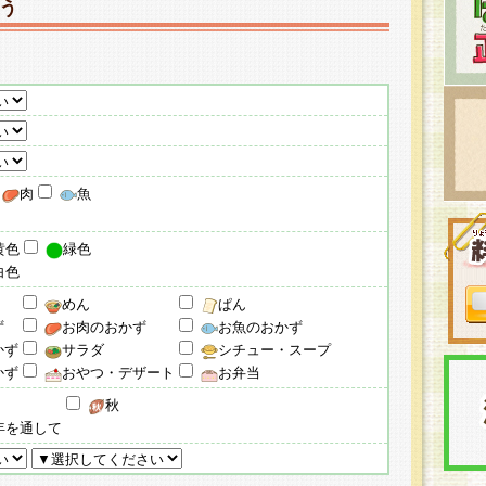
う
肉
魚
黄色
緑色
白色
めん
ぱん
ず
お肉のおかず
お魚のおかず
かず
サラダ
シチュー・スープ
かず
おやつ・デザート
お弁当
秋
年を通して