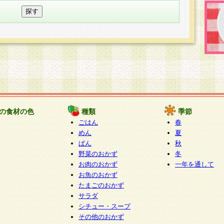
の食材の色
種類
季節
ごはん
春
めん
夏
ぱん
秋
野菜のおかず
冬
お肉のおかず
一年を通して
お魚のおかず
たまごのおかず
サラダ
シチュー・スープ
その他のおかず