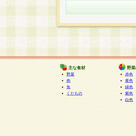
主な食材
野菜
野菜
赤色
肉
黄色
魚
緑色
くだもの
紫色
白色