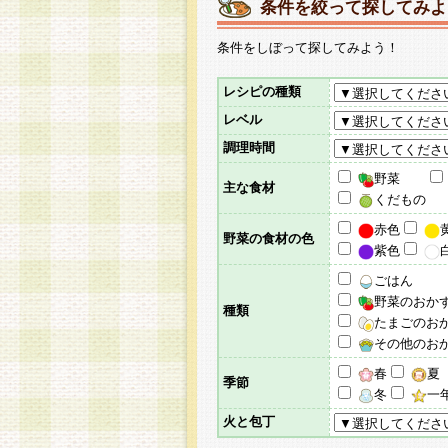
条件を絞って探してみよ
条件をしぼって探してみよう！
レシピの種類
レベル
調理時間
野菜
主な食材
くだもの
赤色
野菜の食材の色
紫色
ごはん
野菜のおか
種類
たまごのお
その他のお
春
夏
季節
冬
一
火と包丁