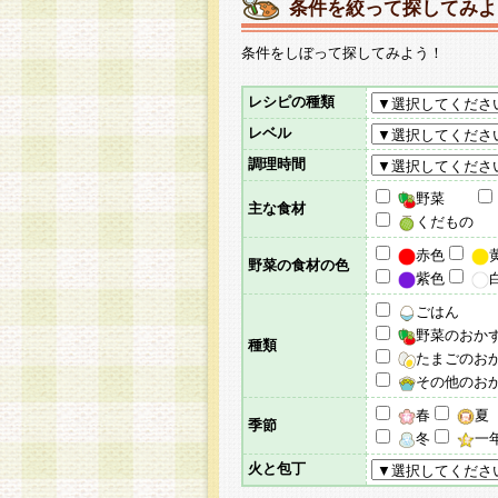
条件を絞って探してみよ
条件をしぼって探してみよう！
レシピの種類
レベル
調理時間
野菜
主な食材
くだもの
赤色
野菜の食材の色
紫色
ごはん
野菜のおか
種類
たまごのお
その他のお
春
夏
季節
冬
一
火と包丁