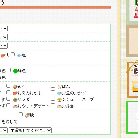
う
肉
魚
黄色
緑色
白色
めん
ぱん
ず
お肉のおかず
お魚のおかず
かず
サラダ
シチュー・スープ
かず
おやつ・デザート
お弁当
秋
年を通して