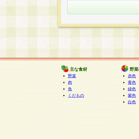
主な食材
野菜
野菜
赤色
肉
黄色
魚
緑色
くだもの
紫色
白色