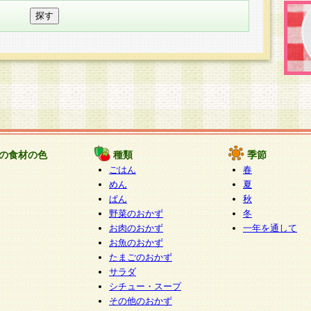
の食材の色
種類
季節
ごはん
春
めん
夏
ぱん
秋
野菜のおかず
冬
お肉のおかず
一年を通して
お魚のおかず
たまごのおかず
サラダ
シチュー・スープ
その他のおかず