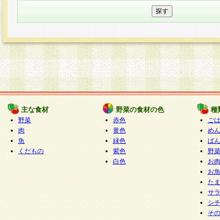
主な食材
野菜の食材の色
種
野菜
赤色
ご
肉
黄色
め
魚
緑色
ぱ
くだもの
紫色
野
白色
お
お
た
サ
シ
そ