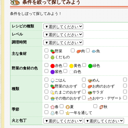
条件を絞って探してみよう
条件をしぼって探してみよう！
レシピの種類
レベル
調理時間
野菜
肉
魚
主な食材
くだもの
赤色
黄色
緑色
野菜の食材の色
紫色
白色
ごはん
めん
野菜のおかず
お肉のおかず
種類
たまごのおかず
サラダ
その他のおかず
おやつ・デザート
春
夏
秋
季節
冬
一年を通して
火と包丁