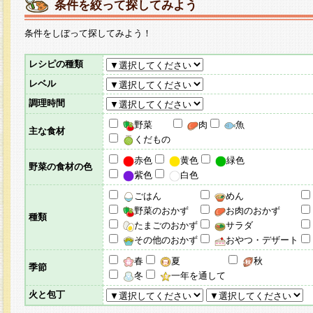
条件を絞って探してみよう
条件をしぼって探してみよう！
レシピの種類
レベル
調理時間
野菜
肉
魚
主な食材
くだもの
赤色
黄色
緑色
野菜の食材の色
紫色
白色
ごはん
めん
野菜のおかず
お肉のおかず
種類
たまごのおかず
サラダ
その他のおかず
おやつ・デザート
春
夏
秋
季節
冬
一年を通して
火と包丁