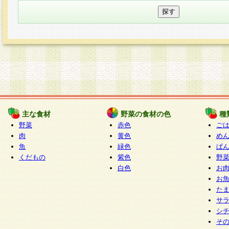
主な食材
野菜の食材の色
種
野菜
赤色
ご
肉
黄色
め
魚
緑色
ぱ
くだもの
紫色
野
白色
お
お
た
サ
シ
そ