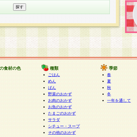
の食材の色
種類
季節
ごはん
春
めん
夏
ぱん
秋
野菜のおかず
冬
お肉のおかず
一年を通して
お魚のおかず
たまごのおかず
サラダ
シチュー・スープ
その他のおかず