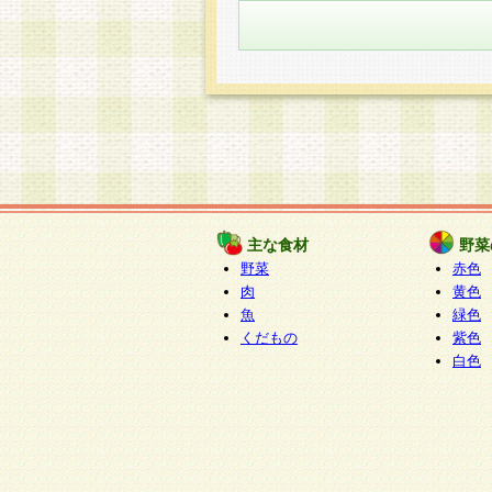
主な食材
野菜
野菜
赤色
肉
黄色
魚
緑色
くだもの
紫色
白色