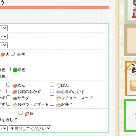
う
肉
魚
黄色
緑色
白色
めん
ぱん
ず
お肉のおかず
お魚のおかず
かず
サラダ
シチュー・スープ
かず
おやつ・デザート
お弁当
秋
年を通して