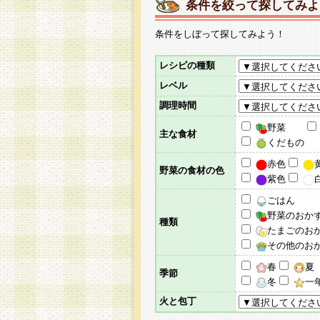
条件を絞って探してみよ
条件をしぼって探してみよう！
レシピの種類
レベル
調理時間
野菜
主な食材
くだもの
赤色
野菜の食材の色
紫色
ごはん
野菜のおか
種類
たまごのお
その他のお
春
夏
季節
冬
一
火と包丁