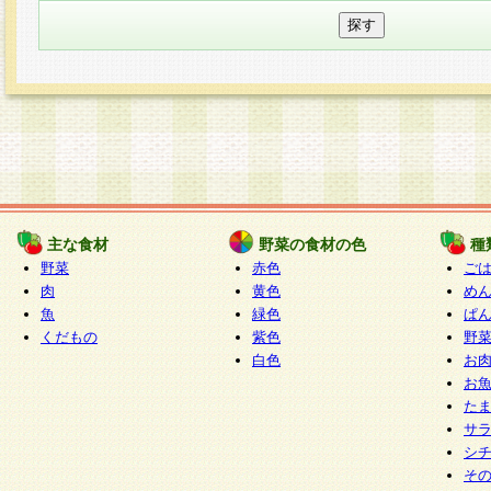
主な食材
野菜の食材の色
種
野菜
赤色
ご
肉
黄色
め
魚
緑色
ぱ
くだもの
紫色
野
白色
お
お
た
サ
シ
そ