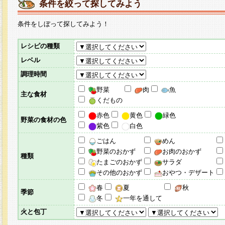
条件を絞って探してみよう
条件をしぼって探してみよう！
レシピの種類
レベル
調理時間
野菜
肉
魚
主な食材
くだもの
赤色
黄色
緑色
野菜の食材の色
紫色
白色
ごはん
めん
野菜のおかず
お肉のおかず
種類
たまごのおかず
サラダ
その他のおかず
おやつ・デザート
春
夏
秋
季節
冬
一年を通して
火と包丁