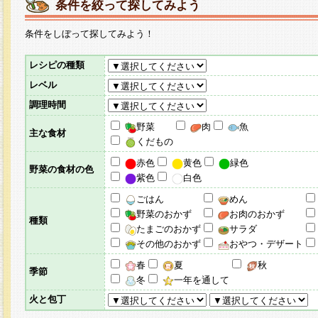
条件を絞って探してみよう
条件をしぼって探してみよう！
レシピの種類
レベル
調理時間
野菜
肉
魚
主な食材
くだもの
赤色
黄色
緑色
野菜の食材の色
紫色
白色
ごはん
めん
野菜のおかず
お肉のおかず
種類
たまごのおかず
サラダ
その他のおかず
おやつ・デザート
春
夏
秋
季節
冬
一年を通して
火と包丁