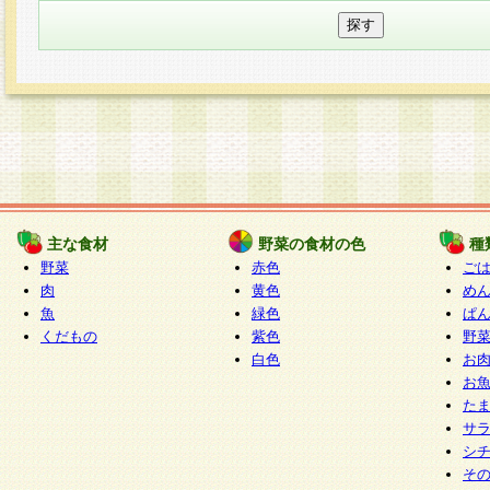
主な食材
野菜の食材の色
種
野菜
赤色
ご
肉
黄色
め
魚
緑色
ぱ
くだもの
紫色
野
白色
お
お
た
サ
シ
そ