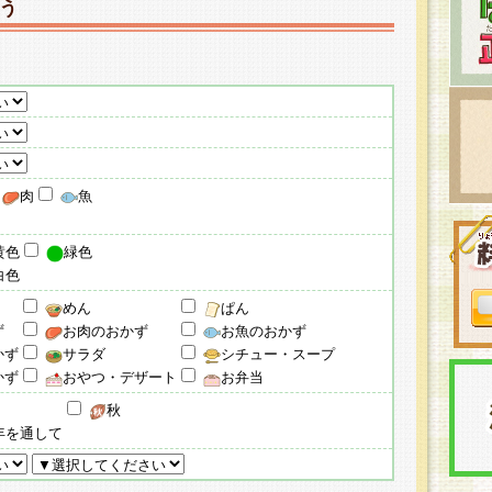
う
肉
魚
黄色
緑色
白色
めん
ぱん
ず
お肉のおかず
お魚のおかず
かず
サラダ
シチュー・スープ
かず
おやつ・デザート
お弁当
秋
年を通して