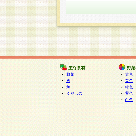
主な食材
野菜
野菜
赤色
肉
黄色
魚
緑色
くだもの
紫色
白色