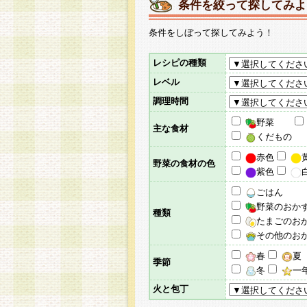
条件を絞って探してみよ
条件をしぼって探してみよう！
レシピの種類
レベル
調理時間
野菜
主な食材
くだもの
赤色
野菜の食材の色
紫色
ごはん
野菜のおか
種類
たまごのお
その他のお
春
夏
季節
冬
一
火と包丁