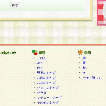
の食材の色
種類
季節
ごはん
春
めん
夏
ぱん
秋
野菜のおかず
冬
お肉のおかず
一年を通して
お魚のおかず
たまごのおかず
サラダ
シチュー・スープ
その他のおかず