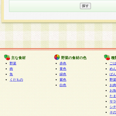
主な食材
野菜の食材の色
種
野菜
赤色
ご
肉
黄色
め
魚
緑色
ぱ
くだもの
紫色
野
白色
お
お
た
サ
シ
そ