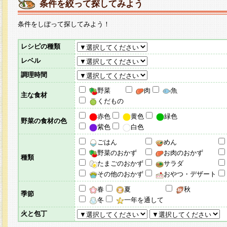
条件を絞って探してみよう
条件をしぼって探してみよう！
レシピの種類
レベル
調理時間
野菜
肉
魚
主な食材
くだもの
赤色
黄色
緑色
野菜の食材の色
紫色
白色
ごはん
めん
野菜のおかず
お肉のおかず
種類
たまごのおかず
サラダ
その他のおかず
おやつ・デザート
春
夏
秋
季節
冬
一年を通して
火と包丁