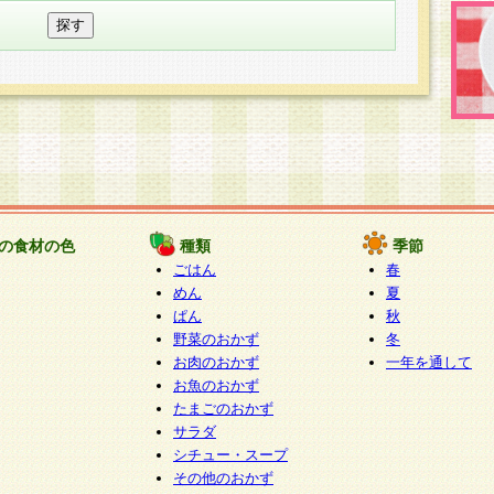
の食材の色
種類
季節
ごはん
春
めん
夏
ぱん
秋
野菜のおかず
冬
お肉のおかず
一年を通して
お魚のおかず
たまごのおかず
サラダ
シチュー・スープ
その他のおかず