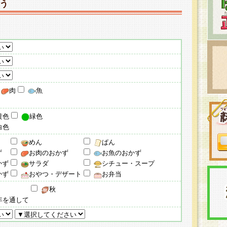
う
肉
魚
黄色
緑色
白色
めん
ぱん
ず
お肉のおかず
お魚のおかず
かず
サラダ
シチュー・スープ
かず
おやつ・デザート
お弁当
秋
年を通して