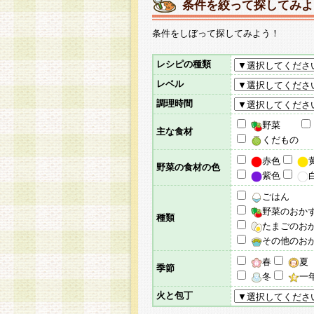
条件を絞って探してみよ
条件をしぼって探してみよう！
レシピの種類
レベル
調理時間
野菜
主な食材
くだもの
赤色
野菜の食材の色
紫色
ごはん
野菜のおか
種類
たまごのお
その他のお
春
夏
季節
冬
一
火と包丁