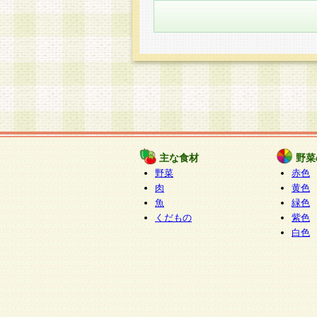
主な食材
野菜
野菜
赤色
肉
黄色
魚
緑色
くだもの
紫色
白色