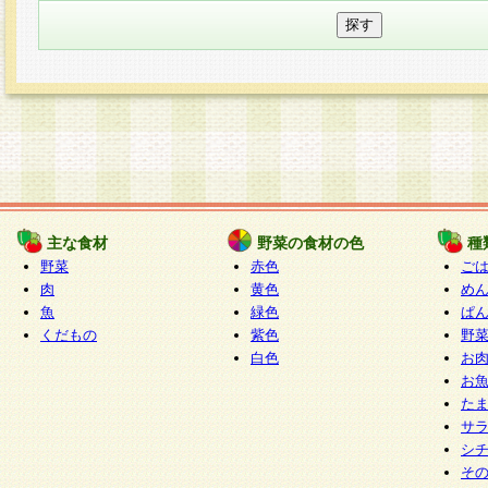
主な食材
野菜の食材の色
種
野菜
赤色
ご
肉
黄色
め
魚
緑色
ぱ
くだもの
紫色
野
白色
お
お
た
サ
シ
そ