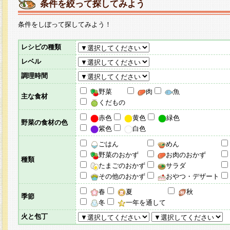
条件を絞って探してみよう
条件をしぼって探してみよう！
レシピの種類
レベル
調理時間
野菜
肉
魚
主な食材
くだもの
赤色
黄色
緑色
野菜の食材の色
紫色
白色
ごはん
めん
野菜のおかず
お肉のおかず
種類
たまごのおかず
サラダ
その他のおかず
おやつ・デザート
春
夏
秋
季節
冬
一年を通して
火と包丁