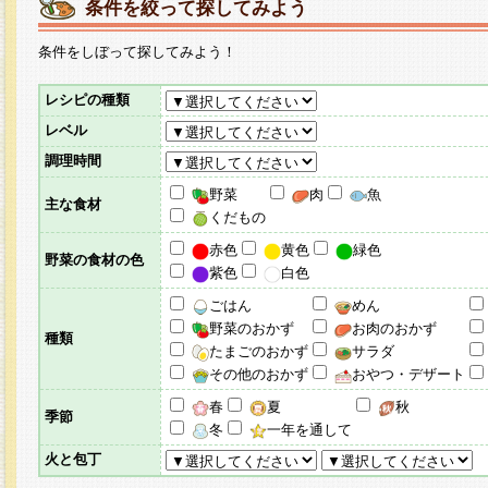
条件を絞って探してみよう
条件をしぼって探してみよう！
レシピの種類
レベル
調理時間
野菜
肉
魚
主な食材
くだもの
赤色
黄色
緑色
野菜の食材の色
紫色
白色
ごはん
めん
野菜のおかず
お肉のおかず
種類
たまごのおかず
サラダ
その他のおかず
おやつ・デザート
春
夏
秋
季節
冬
一年を通して
火と包丁