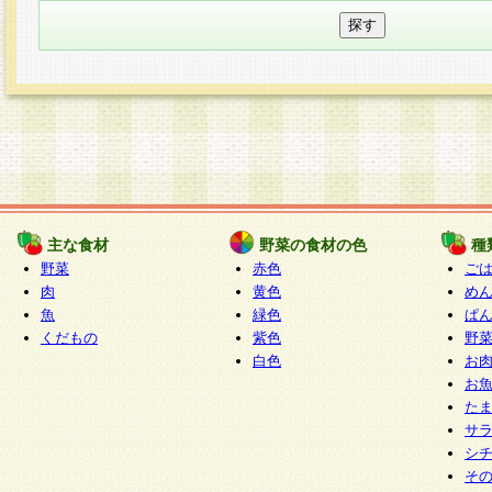
主な食材
野菜の食材の色
種
野菜
赤色
ご
肉
黄色
め
魚
緑色
ぱ
くだもの
紫色
野
白色
お
お
た
サ
シ
そ