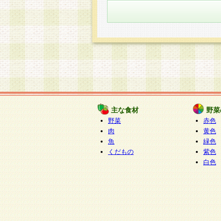
主な食材
野菜
野菜
赤色
肉
黄色
魚
緑色
くだもの
紫色
白色