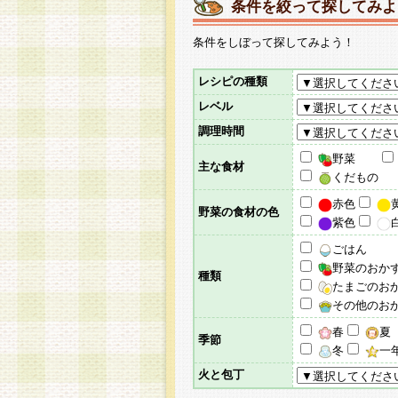
条件を絞って探してみよ
条件をしぼって探してみよう！
レシピの種類
レベル
調理時間
野菜
主な食材
くだもの
赤色
野菜の食材の色
紫色
ごはん
野菜のおか
種類
たまごのお
その他のお
春
夏
季節
冬
一
火と包丁