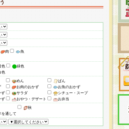
う
肉
魚
黄色
緑色
白色
めん
ぱん
ず
お肉のおかず
お魚のおかず
かず
サラダ
シチュー・スープ
かず
おやつ・デザート
お弁当
秋
年を通して