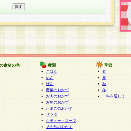
の食材の色
種類
季節
ごはん
春
めん
夏
ぱん
秋
野菜のおかず
冬
お肉のおかず
一年を通して
お魚のおかず
たまごのおかず
サラダ
シチュー・スープ
その他のおかず