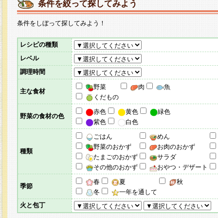
条件を絞って探してみよう
条件をしぼって探してみよう！
レシピの種類
レベル
調理時間
野菜
肉
魚
主な食材
くだもの
赤色
黄色
緑色
野菜の食材の色
紫色
白色
ごはん
めん
野菜のおかず
お肉のおかず
種類
たまごのおかず
サラダ
その他のおかず
おやつ・デザート
春
夏
秋
季節
冬
一年を通して
火と包丁