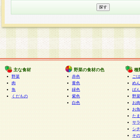
主な食材
野菜の食材の色
種
野菜
赤色
ご
肉
黄色
め
魚
緑色
ぱ
くだもの
紫色
野
白色
お
お
た
サ
シ
そ