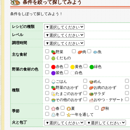
条件を絞って探してみよう
条件をしぼって探してみよう！
レシピの種類
レベル
調理時間
野菜
肉
魚
主な食材
くだもの
赤色
黄色
緑色
野菜の食材の色
紫色
白色
ごはん
めん
野菜のおかず
お肉のおかず
種類
たまごのおかず
サラダ
その他のおかず
おやつ・デザート
春
夏
秋
季節
冬
一年を通して
火と包丁