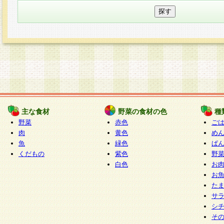
主な食材
野菜の食材の色
種
野菜
赤色
ご
肉
黄色
め
魚
緑色
ぱ
くだもの
紫色
野
白色
お
お
た
サ
シ
そ