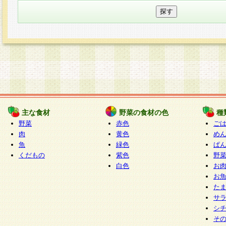
主な食材
野菜の食材の色
種
野菜
赤色
ご
肉
黄色
め
魚
緑色
ぱ
くだもの
紫色
野
白色
お
お
た
サ
シ
そ