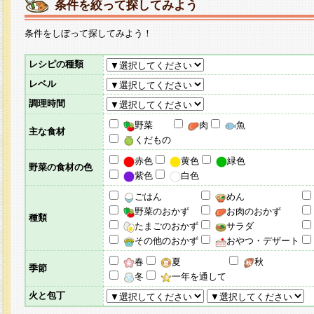
条件を絞って探してみよう
条件をしぼって探してみよう！
レシピの種類
レベル
調理時間
野菜
肉
魚
主な食材
くだもの
赤色
黄色
緑色
野菜の食材の色
紫色
白色
ごはん
めん
野菜のおかず
お肉のおかず
種類
たまごのおかず
サラダ
その他のおかず
おやつ・デザート
春
夏
秋
季節
冬
一年を通して
火と包丁