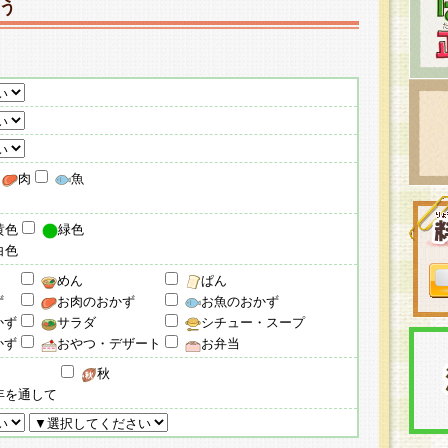
う
肉
魚
黄色
緑色
白色
めん
ぱん
ず
お肉のおかず
お魚のおかず
かず
サラダ
シチュー・スープ
かず
おやつ・デザート
お弁当
秋
年を通して