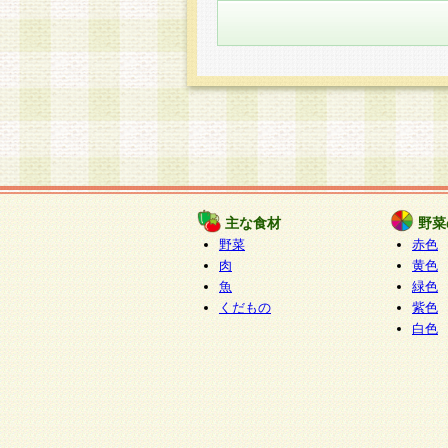
主な食材
野菜
野菜
赤色
肉
黄色
魚
緑色
くだもの
紫色
白色