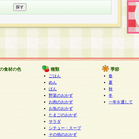
の食材の色
種類
季節
ごはん
春
めん
夏
ぱん
秋
野菜のおかず
冬
お肉のおかず
一年を通して
お魚のおかず
たまごのおかず
サラダ
シチュー・スープ
その他のおかず