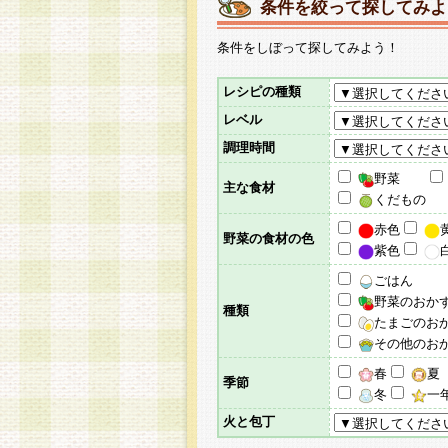
条件を絞って探してみよ
条件をしぼって探してみよう！
レシピの種類
レベル
調理時間
野菜
主な食材
くだもの
赤色
野菜の食材の色
紫色
ごはん
野菜のおか
種類
たまごのお
その他のお
春
夏
季節
冬
一
火と包丁