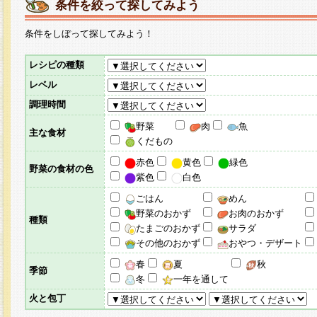
条件を絞って探してみよう
条件をしぼって探してみよう！
レシピの種類
レベル
調理時間
野菜
肉
魚
主な食材
くだもの
赤色
黄色
緑色
野菜の食材の色
紫色
白色
ごはん
めん
野菜のおかず
お肉のおかず
種類
たまごのおかず
サラダ
その他のおかず
おやつ・デザート
春
夏
秋
季節
冬
一年を通して
火と包丁