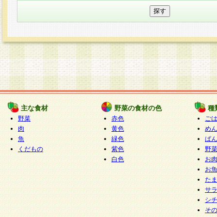
主な食材
野菜の食材の色
種
野菜
赤色
ご
肉
黄色
め
魚
緑色
ぱ
くだもの
紫色
野
白色
お
お
た
サ
シ
そ