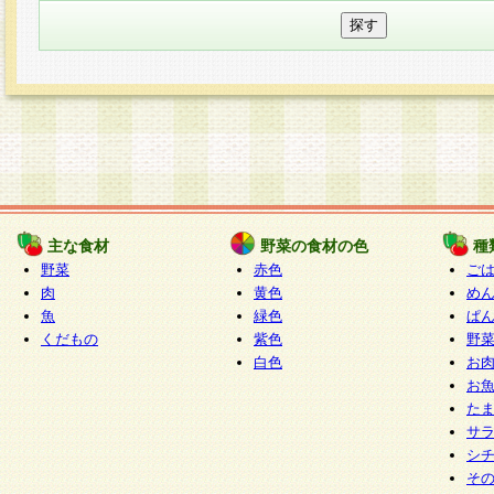
主な食材
野菜の食材の色
種
野菜
赤色
ご
肉
黄色
め
魚
緑色
ぱ
くだもの
紫色
野
白色
お
お
た
サ
シ
そ