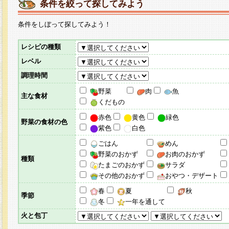
条件を絞って探してみよう
条件をしぼって探してみよう！
レシピの種類
レベル
調理時間
野菜
肉
魚
主な食材
くだもの
赤色
黄色
緑色
野菜の食材の色
紫色
白色
ごはん
めん
野菜のおかず
お肉のおかず
種類
たまごのおかず
サラダ
その他のおかず
おやつ・デザート
春
夏
秋
季節
冬
一年を通して
火と包丁