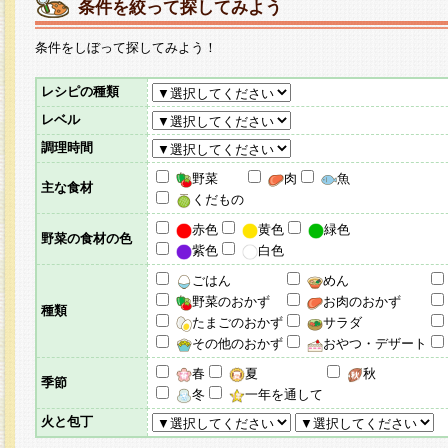
条件を絞って探してみよう
条件をしぼって探してみよう！
レシピの種類
レベル
調理時間
野菜
肉
魚
主な食材
くだもの
赤色
黄色
緑色
野菜の食材の色
紫色
白色
ごはん
めん
野菜のおかず
お肉のおかず
種類
たまごのおかず
サラダ
その他のおかず
おやつ・デザート
春
夏
秋
季節
冬
一年を通して
火と包丁