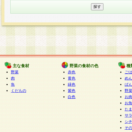
主な食材
野菜の食材の色
種
野菜
赤色
ご
肉
黄色
め
魚
緑色
ぱ
くだもの
紫色
野
白色
お
お
た
サ
シ
そ